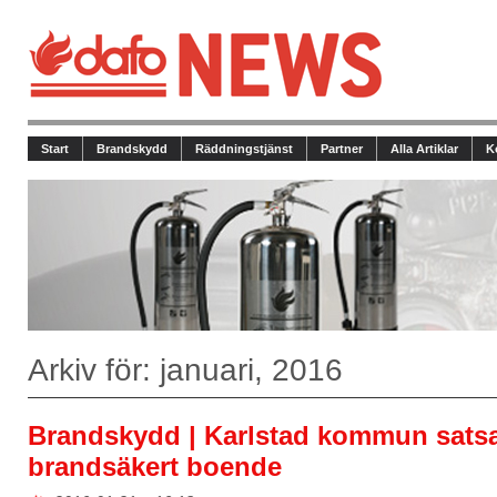
Start
Brandskydd
Räddningstjänst
Partner
Alla Artiklar
K
Arkiv för: januari, 2016
Brandskydd | Karlstad kommun satsa
brandsäkert boende