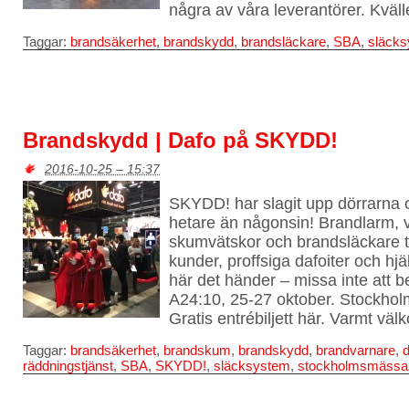
några av våra leverantörer. Kväl
Taggar:
brandsäkerhet
,
brandskydd
,
brandsläckare
,
SBA
,
släck
Brandskydd | Dafo på SKYDD!
2016-10-25 – 15:37
SKYDD! har slagit upp dörrarna 
hetare än någonsin! Brandlarm,
skumvätskor och brandsläckare 
kunder, proffsiga dafoiter och hj
här det händer – missa inte att 
A24:10, 25-27 oktober. Stockhol
Gratis entrébiljett här. Varmt vä
Taggar:
brandsäkerhet
,
brandskum
,
brandskydd
,
brandvarnare
,
d
räddningstjänst
,
SBA
,
SKYDD!
,
släcksystem
,
stockholmsmässa