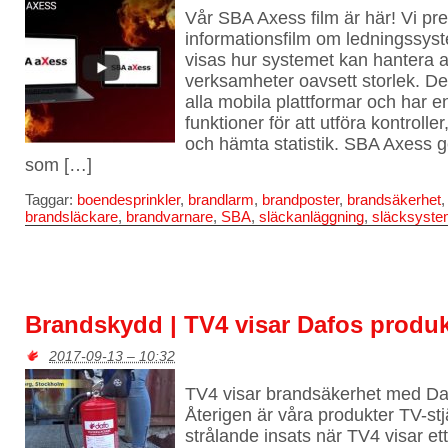
Vår SBA Axess film är här! Vi pre
informationsfilm om ledningssys
visas hur systemet kan hantera a
verksamheter oavsett storlek. D
alla mobila plattformar och har 
funktioner för att utföra kontroll
och hämta statistik. SBA Axess ge
som […]
Taggar:
boendesprinkler
,
brandlarm
,
brandposter
,
brandsäkerhet
brandsläckare
,
brandvarnare
,
SBA
,
släckanläggning
,
släcksyst
Brandskydd | TV4 visar Dafos produk
2017-09-13 – 10:32
TV4 visar brandsäkerhet med Da
Återigen är våra produkter TV-st
strålande insats när TV4 visar et