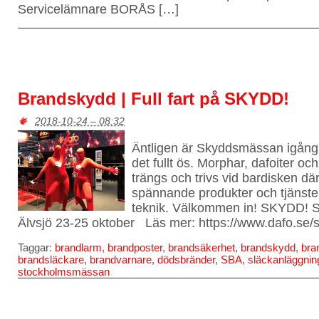
Servicelämnare BORÅS […]
Brandskydd | Full fart på SKYDD!
2018-10-24 – 08:32
Äntligen är Skyddsmässan igång!
det fullt ös. Morphar, dafoiter o
trängs och trivs vid bardisken d
spännande produkter och tjänster
teknik. Välkommen in! SKYDD! 
Älvsjö 23-25 oktober Läs mer: https://www.dafo.se/
Taggar:
brandlarm
,
brandposter
,
brandsäkerhet
,
brandskydd
,
bra
brandsläckare
,
brandvarnare
,
dödsbränder
,
SBA
,
släckanläggnin
stockholmsmässan