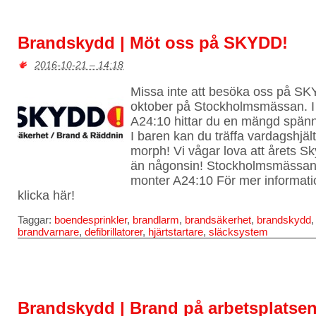
Brandskydd | Möt oss på SKYDD!
2016-10-21 – 14:18
Missa inte att besöka oss på S
oktober på Stockholmsmässan. I
A24:10 hittar du en mängd spän
I baren kan du träffa vardagshjä
morph! Vi vågar lova att årets S
än någonsin! Stockholmsmässan,
monter A24:10 För mer informatio
klicka här!
Taggar:
boendesprinkler
,
brandlarm
,
brandsäkerhet
,
brandskydd
brandvarnare
,
defibrillatorer
,
hjärtstartare
,
släcksystem
Brandskydd | Brand på arbetsplatse