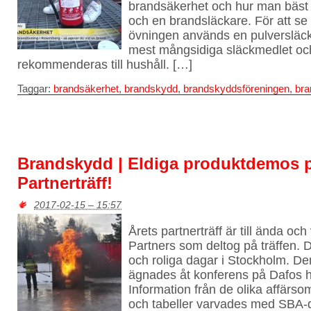
brandsäkerhet och hur man bäst 
och en brandsläckare. För att se i
övningen används en pulversläck
mest mångsidiga släckmedlet och
rekommenderas till hushåll. […]
Taggar:
brandsäkerhet
,
brandskydd
,
brandskyddsföreningen
,
bra
Brandskydd | Eldiga produktdemos p
Partnerträff!
2017-02-15 – 15:57
Årets partnerträff är till ända och 
Partners som deltog på träffen. D
och roliga dagar i Stockholm. De
ägnades åt konferens på Dafos 
Information från de olika affärso
och tabeller varvades med SBA-