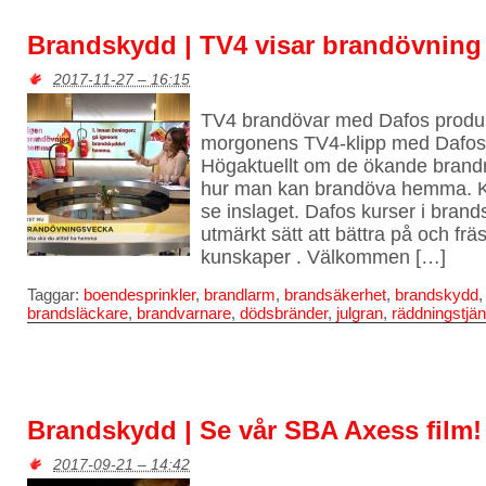
Brandskydd | TV4 visar brandövning
2017-11-27 – 16:15
TV4 brandövar med Dafos produkte
morgonens TV4-klipp med Dafos p
Högaktuellt om de ökande brandri
hur man kan brandöva hemma. Kli
se inslaget. Dafos kurser i brand
utmärkt sätt att bättra på och fr
kunskaper . Välkommen […]
Taggar:
boendesprinkler
,
brandlarm
,
brandsäkerhet
,
brandskydd
brandsläckare
,
brandvarnare
,
dödsbränder
,
julgran
,
räddningstjän
Brandskydd | Se vår SBA Axess film!
2017-09-21 – 14:42