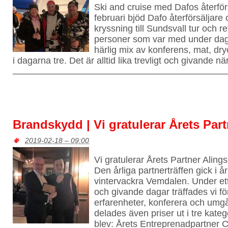
Ski and cruise med Dafos återför
februari bjöd Dafo återförsäljare
kryssning till Sundsvall tur och r
personer som var med under dag
härlig mix av konferens, mat, dryc
i dagarna tre. Det är alltid lika trevligt och givande nä
Brandskydd | Vi gratulerar Årets Part
2019-02-18 – 09:00
Vi gratulerar Årets Partner Alin
Den årliga partnerträffen gick i år
vintervackra Vemdalen. Under ett 
och givande dagar träffades vi för
erfarenheter, konferera och umgås
delades även priser ut i tre kate
blev: Årets Entreprenadpartner