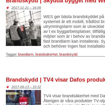
Brandskydd | Skydda bygget med W
2017-11-21 – 16:09
WES ger bästa brandskyddet på
systemet är ett mobilt, trådlöst b
utrymningslarm som är utvecklat 
av t ex byggarbetsplatser, tillfä
miljöer som är i behov av brandl
fast brandlarm kan installeras. Sy
och behöver ingen fast installatio
Taggar:
brandlarm
,
brandsäkerhet
,
brandskydd
Brandskydd | TV4 visar Dafos produk
2017-09-13 – 10:32
TV4 visar brandsäkerhet med Da
Återigen är våra produkter TV-st