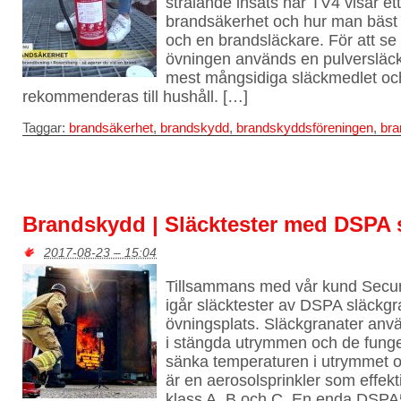
strålande insats när TV4 visar et
brandsäkerhet och hur man bäst 
och en brandsläckare. För att se i
övningen används en pulversläck
mest mångsidiga släckmedlet och
rekommenderas till hushåll. […]
Taggar:
brandsäkerhet
,
brandskydd
,
brandskyddsföreningen
,
bra
Brandskydd | Släcktester med DSPA 
2017-08-23 – 15:04
Tillsammans med vår kund Secur
igår släcktester av DSPA släckg
övningsplats. Släckgranater anvä
i stängda utrymmen och de fung
sänka temperaturen i utrymmet o
är en aerosolsprinkler som effekti
klass A, B och C. En enda DSPA5