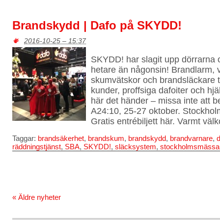
Brandskydd | Dafo på SKYDD!
2016-10-25 – 15:37
SKYDD! har slagit upp dörrarna 
hetare än någonsin! Brandlarm,
skumvätskor och brandsläckare 
kunder, proffsiga dafoiter och hj
här det händer – missa inte att 
A24:10, 25-27 oktober. Stockhol
Gratis entrébiljett här. Varmt vä
Taggar:
brandsäkerhet
,
brandskum
,
brandskydd
,
brandvarnare
,
d
räddningstjänst
,
SBA
,
SKYDD!
,
släcksystem
,
stockholmsmässa
« Äldre nyheter