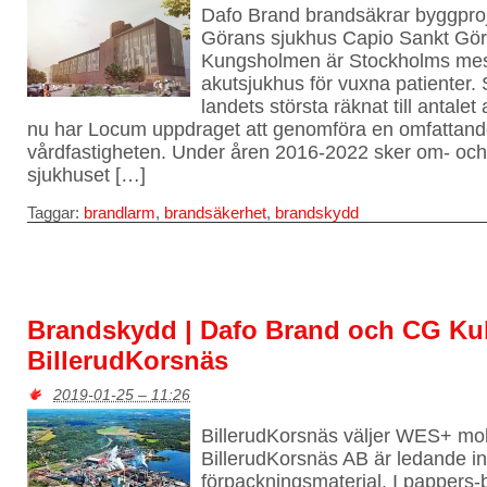
Dafo Brand brandsäkrar byggproj
Görans sjukhus Capio Sankt Gö
Kungsholmen är Stockholms mest
akutsjukhus för vuxna patienter. 
landets största räknat till antalet
nu har Locum uppdraget att genomföra en omfattand
vårdfastigheten. Under åren 2016-2022 sker om- och 
sjukhuset […]
Taggar:
brandlarm
,
brandsäkerhet
,
brandskydd
Brandskydd | Dafo Brand och CG Kul
BillerudKorsnäs
2019-01-25 – 11:26
BillerudKorsnäs väljer WES+ mobi
BillerudKorsnäs AB är ledande i
förpackningsmaterial. I pappers-