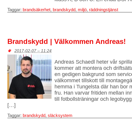
Taggar:
brandsäkerhet
,
brandskydd
,
miljö
,
räddningstjänst
Brandskydd | Välkommen Andreas!
2017-02-07 – 11:24
Andreas Schaedl heter vår sprill
kommer att montera och driftsätt
en gedigen bakgrund som servicet
välkommet tillskott till montageg
hemma i Tungelsta där han bor 
fru. Han varvar fritiden mellan i
till fotbollsträningar och legoby
[…]
Taggar:
brandskydd
,
släcksystem