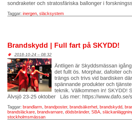
sondraketer och stratosfäriska ballonger i forsknings
Taggar:
inergen
,
släcksystem
Brandskydd | Full fart på SKYDD!
2018-10-24 – 08:32
Äntligen är Skyddsmässan igång!
det fullt ös. Morphar, dafoiter o
trängs och trivs vid bardisken d
spännande produkter och tjänster
teknik. Välkommen in! SKYDD! 
Älvsjö 23-25 oktober Läs mer: https://www.dafo.se/
Taggar:
brandlarm
,
brandposter
,
brandsäkerhet
,
brandskydd
,
bra
brandsläckare
,
brandvarnare
,
dödsbränder
,
SBA
,
släckanläggnin
stockholmsmässan