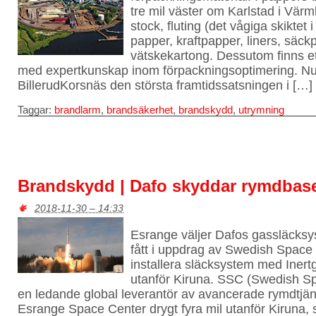
tre mil väster om Karlstad i Vär
stock, fluting (det vågiga skiktet 
papper, kraftpapper, liners, säc
vätskekartong. Dessutom finns et
med expertkunskap inom förpackningsoptimering. N
BillerudKorsnäs den största framtidssatsningen i […]
Taggar:
brandlarm
,
brandsäkerhet
,
brandskydd
,
utrymning
Brandskydd | Dafo skyddar rymdbas
2018-11-30 – 14:33
Esrange väljer Dafos gassläcks
fått i uppdrag av Swedish Space 
installera släcksystem med Iner
utanför Kiruna. SSC (Swedish Sp
en ledande global leverantör av avancerade rymdtjä
Esrange Space Center drygt fyra mil utanför Kiruna