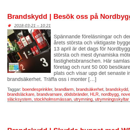
Brandskydd | Besök oss på Nordby
2018-03-21 – 10:21
Spännande föreläsningar och de
årets största och viktigaste by
13 april är det dags för Nordby
största och mest dynamiska möte
fastighetsbranschen. Här samlas
företag och runt 50 000 besökare
plats och visar upp det senaste
brandsäkerhet. Träffa oss i monter […]
Taggar:
boendesprinkler
,
brandlarm
,
brandsäkerhet
,
brandskydd
brandsläckare
,
brandvarnare
,
dödsbränder
,
HLR
,
nordbygg
,
nov
släcksystem
,
stockholmsmässan
,
utrymning
,
utrymningsskyltar