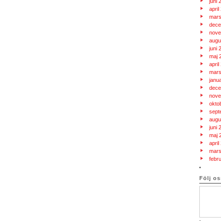
juni 
april
mars
dece
nove
augu
juni 
maj 
april
mars
janu
dece
nove
okto
sept
augu
juni 
maj 
april
mars
febr
Följ o