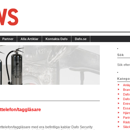
Partner
Alla Artiklar
Kontakta Dafo
Dafo.se
Sök
Sök efter
Katego
Anlä
Bran
Dafo
Dafo
Entr
Essa
rttelefon/taggläsare
Hjärt
Part
Rädd
orttelefon/taggläsare med era befintliga kablar Dafo Security
Släc