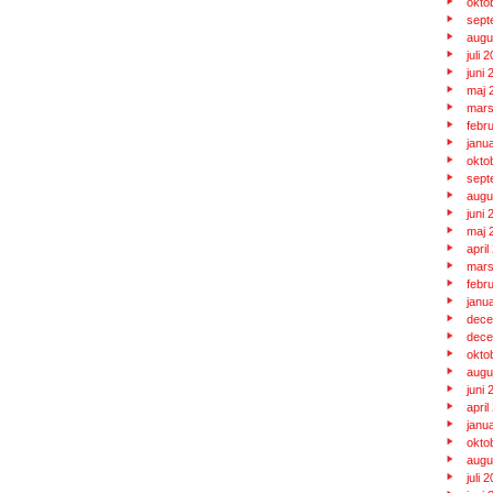
okto
sept
augu
juli 
juni 
maj 
mars
febr
janu
okto
sept
augu
juni 
maj 
april
mars
febr
janu
dece
dece
okto
augu
juni 
april
janu
okto
augu
juli 