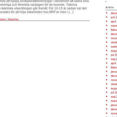
med att hjälpa bostadsrättsföreningar i Stockholm att säkra sina
behöriga och förenkla vardagen för de boende. Tiderna
Arkiv
 tekniska utvecklingen går framåt. För 10-15 är sedan var det
lerades för att höja säkerheten hos BRF:er men i […]
dece
juni 
ystem
,
Säkerhet
april
mars
febr
dece
nove
okto
sept
augu
juli 
maj 
april
febr
janu
dece
nove
okto
augu
juli 
maj 
mars
janu
dece
nove