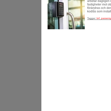
arbetar dagligen 
fastigheter mot o
förändras och den
kodlås som instal
Taggar:
brf
,
passers