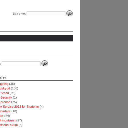
Sök efter:
:
rier
ggning
(38)
dskydd
(156)
 Brand
(96)
 Security
(1)
eprenad
(25)
y Service 2018 for Students
(4)
startare
(10)
ner
(24)
ningstjänst
(27)
kmedel skum
(8)