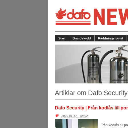
Start
Brandskydd
Räddningstjänst
Artiklar om Dafo Security
Dafo Security | Från kodlås till po
2020-04-17 – 09:02
Från kodlås till p