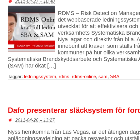
2011-04-27 – 10:40
RDMS – Risk Detection Manage
det webbaserade ledningssyste
utvecklat för att effektivisera och
verksamhets Systematiska Bran
Nya lagar och direktiv från bl.a. 
inneburit att kraven som ställs f
kommuner på hur olika verksamhe
Systematiska Brandskyddsarbete och Systematiska A
(SAM) har ökat […]
Taggar:
ledningssystem
,
rdms
,
rdms-online
,
sam
,
SBA
Dafo presenterar släcksystem för for
2011-04-26 – 13:27
Nyss hemkomna från Las Vegas, är det återigen dags
anläggningsavdelning att packa resveskor och utstäl