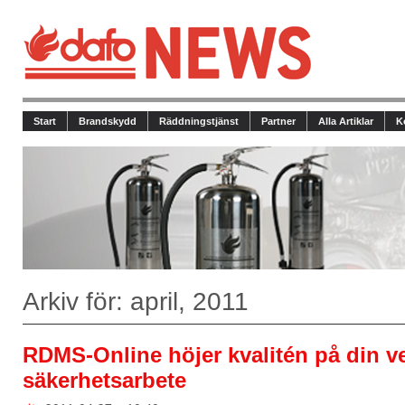
Start
Brandskydd
Räddningstjänst
Partner
Alla Artiklar
K
Arkiv för: april, 2011
RDMS-Online höjer kvalitén på din 
säkerhetsarbete