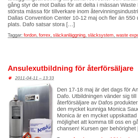
gång styr de mot Dallas för att delta i mässan Wast
största mässa för tillverkare inom återvinningsindustr
Dallas Convention Center 10-12 maj och fler än 550 u
plats. Dafo satsar stora […]
Taggar:
fordon
,
forrex
,
släckanläggning
,
släcksystem
,
waste exp
Ansulexutbildning för återförsäljare
2011-04-11 – 13:33
Den 17-18 maj är det dags för An
Dafo. Utbildningen vänder sig till
återförsäljare av Dafos produkter
den mycket kunniga Monica Saue
Monica är en mycket uppskattad 
möjlighet att komma till oss en gå
chansen! Kursen ger behörighet