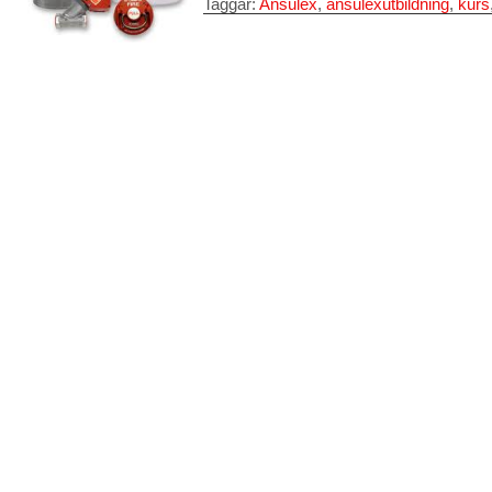
Taggar:
Ansulex
,
ansulexutbildning
,
kurs