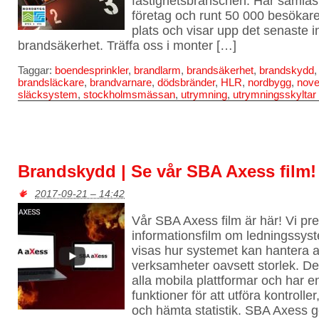
fastighetsbranschen. Här samlas
företag och runt 50 000 besökare
plats och visar upp det senaste
brandsäkerhet. Träffa oss i monter […]
Taggar:
boendesprinkler
,
brandlarm
,
brandsäkerhet
,
brandskydd
brandsläckare
,
brandvarnare
,
dödsbränder
,
HLR
,
nordbygg
,
nov
släcksystem
,
stockholmsmässan
,
utrymning
,
utrymningsskyltar
Brandskydd | Se vår SBA Axess film!
2017-09-21 – 14:42
Vår SBA Axess film är här! Vi pre
informationsfilm om ledningssys
visas hur systemet kan hantera a
verksamheter oavsett storlek. D
alla mobila plattformar och har 
funktioner för att utföra kontroll
och hämta statistik. SBA Axess ge