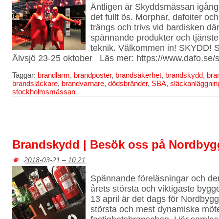
Äntligen är Skyddsmässan igång!
det fullt ös. Morphar, dafoiter o
trängs och trivs vid bardisken d
spännande produkter och tjänster
teknik. Välkommen in! SKYDD! 
Älvsjö 23-25 oktober Läs mer: https://www.dafo.se/
Taggar:
brandlarm
,
brandposter
,
brandsäkerhet
,
brandskydd
,
bra
brandsläckare
,
brandvarnare
,
dödsbränder
,
SBA
,
släckanläggnin
stockholmsmässan
Brandskydd | Besök oss på Nordby
2018-03-21 – 10:21
Spännande föreläsningar och de
årets största och viktigaste by
13 april är det dags för Nordby
största och mest dynamiska möte