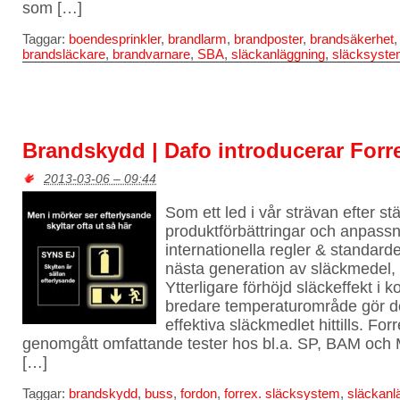
som […]
Taggar:
boendesprinkler
,
brandlarm
,
brandposter
,
brandsäkerhet
brandsläckare
,
brandvarnare
,
SBA
,
släckanläggning
,
släcksyst
Brandskydd | Dafo introducerar Forr
2013-03-06 – 09:44
Som ett led i vår strävan efter st
produktförbättringar och anpass
internationella regler & standard
nästa generation av släckmedel,
Ytterligare förhöjd släckeffekt i
bredare temperaturområde gör det
effektiva släckmedlet hittills. Fo
genomgått omfattande tester hos bl.a. SP, BAM och M
[…]
Taggar:
brandskydd
,
buss
,
fordon
,
forrex. släcksystem
,
släckanl