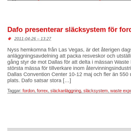
Dafo presenterar släcksystem för for
2011-04-26 – 13:27
Nyss hemkomna från Las Vegas, är det återigen dags
anläggningsavdelning att packa resveskor och utstäl
gång styr de mot Dallas för att delta i mässan Wast
största mässa för tillverkare inom återvinningsindustr
Dallas Convention Center 10-12 maj och fler än 550 u
plats. Dafo satsar stora […]
Taggar:
fordon
,
forrex
,
släckanläggning
,
släcksystem
,
waste exp