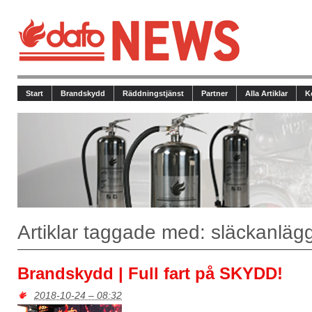
Start
Brandskydd
Räddningstjänst
Partner
Alla Artiklar
K
Artiklar taggade med: släckanläg
Brandskydd | Full fart på SKYDD!
2018-10-24 – 08:32