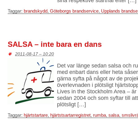
sina respektive starthål efter […]
Taggar:
brandskydd
,
Göteborgs brandservice
,
Upplands brandse
SALSA – inte bara en dans
2011-08-17 – 10:20
Det var länge sedan salsa och r
med enbart dans eller heta såser
gärna syfta på något av de projek
överlevnaden i plötsligt hjärtst
Lives in the Stockholm Area – är 
sedan 2004 och som syftar till at
plötsligt […]
Taggar:
hjärtstartare
,
hjärtstsartarregistret
,
rumba
,
salsa
,
smslivr