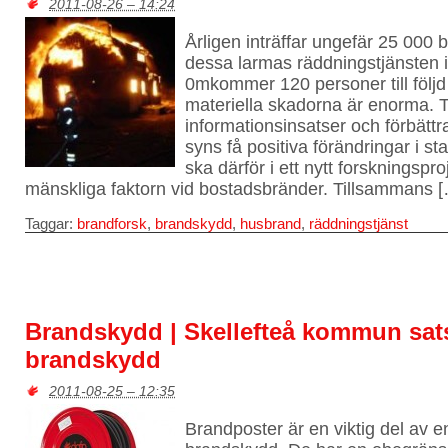
2011-08-26 – 14:24
Årligen inträffar ungefär 25 000
dessa larmas räddningstjänsten i 
0mkommer 120 personer till följ
materiella skadorna är enorma. T
informationsinsatser och förbätt
syns få positiva förändringar i st
ska därför i ett nytt forskningspr
mänskliga faktorn vid bostadsbränder. Tillsammans 
Taggar:
brandforsk
,
brandskydd
,
husbrand
,
räddningstjänst
Brandskydd | Skellefteå kommun sats
brandskydd
2011-08-25 – 12:35
Brandposter är en viktig del av 