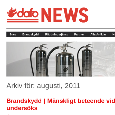
Start
Brandskydd
Räddningstjänst
Partner
Alla Artiklar
K
Arkiv för: augusti, 2011
Brandskydd | Mänskligt beteende vi
undersöks