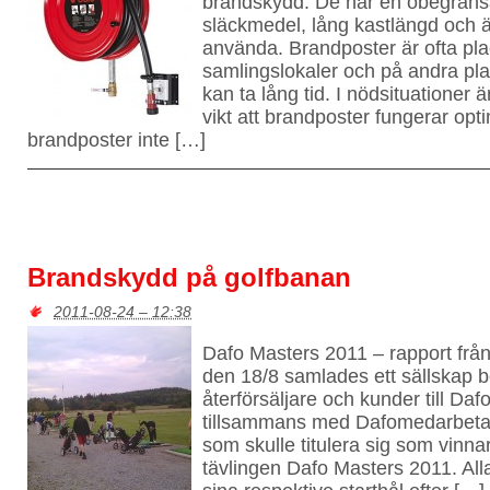
brandskydd. De har en obegrän
släckmedel, lång kastlängd och är
använda. Brandposter är ofta pla
samlingslokaler och på andra pla
kan ta lång tid. I nödsituationer ä
vikt att brandposter fungerar opt
brandposter inte […]
Brandskydd på golfbanan
2011-08-24 – 12:38
Dafo Masters 2011 – rapport frå
den 18/8 samlades ett sällskap 
återförsäljare och kunder till Daf
tillsammans med Dafomedarbeta
som skulle titulera sig som vinnar
tävlingen Dafo Masters 2011. Alla 