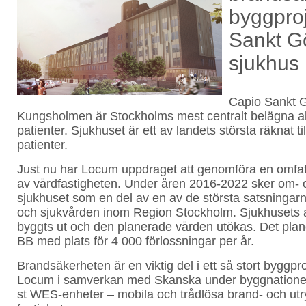
byggproj
Sankt G
sjukhus
Capio Sankt 
Kungsholmen är Stockholms mest centralt belägna a
patienter. Sjukhuset är ett av landets största räknat ti
patienter.
Just nu har Locum uppdraget att genomföra en omfa
av vårdfastigheten. Under åren 2016-2022 sker om- o
sjukhuset som en del av en av de största satsningar
och sjukvården inom Region Stockholm. Sjukhusets 
byggts ut och den planerade vården utökas. Det plane
BB med plats för 4 000 förlossningar per år.
Brandsäkerheten är en viktig del i ett så stort byggpr
Locum i samverkan med Skanska under byggnationen v
st WES-enheter – mobila och trådlösa brand- och utr