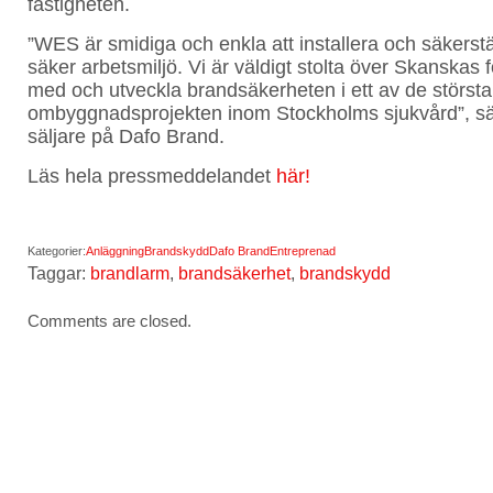
fastigheten.
”WES är smidiga och enkla att installera och säkerstä
säker arbetsmiljö. Vi är väldigt stolta över Skanskas f
med och utveckla brandsäkerheten i ett av de största
ombyggnadsprojekten inom Stockholms sjukvård”, sä
säljare på Dafo Brand.
Läs hela pressmeddelandet
här!
Kategorier:
Anläggning
Brandskydd
Dafo Brand
Entreprenad
Taggar:
brandlarm
,
brandsäkerhet
,
brandskydd
Comments are closed.