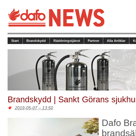
Start
Brandskydd
Räddningstjänst
Partner
Alla Artiklar
K
Brandskydd | Sankt Görans sjukhu
2019-05-07 – 13:50
Dafo Br
brandsä