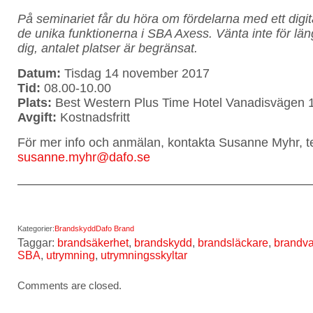
På seminariet får du höra om fördelarna med ett dig
de unika funktionerna i SBA Axess. Vänta inte för lä
dig, antalet platser är begränsat.
Datum:
Tisdag 14 november 2017
Tid:
08.00-10.00
Plats:
Best Western Plus Time Hotel Vanadisvägen 
Avgift:
Kostnadsfritt
För mer info och anmälan, kontakta Susanne Myhr, t
susanne.myhr@dafo.se
Kategorier:
Brandskydd
Dafo Brand
Taggar:
brandsäkerhet
,
brandskydd
,
brandsläckare
,
brandva
SBA
,
utrymning
,
utrymningsskyltar
Comments are closed.